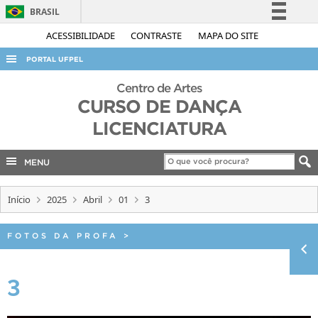
BRASIL
Simplifique!
ACESSIBILIDADE
CONTRASTE
MAPA DO SITE
Comunica BR
PORTAL UFPEL
Participe
ACESSO À INFORMAÇÃO
Centro de Artes
Acesso à informação
CURSO DE DANÇA
AUDITORIA
Legislação
LICENCIATURA
COBALTO
Canais
CONCURSOS
MENU
EDITAIS
Início
2025
Abril
01
3
INTERNACIONAL
OUVIDORIA
FOTOS DA PROFA
>
PORTARIAS
3
TELEFONES