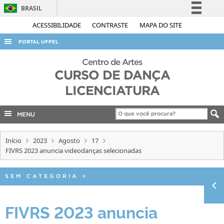
BRASIL
Simplifique!
ACESSIBILIDADE
CONTRASTE
MAPA DO SITE
Comunica BR
PORTAL UFPEL
Participe
ACESSO À INFORMAÇÃO
Centro de Artes
Acesso à informação
CURSO DE DANÇA
AUDITORIA
Legislação
LICENCIATURA
COBALTO
Canais
CONCURSOS
MENU
EDITAIS
Início
2023
Agosto
17
INTERNACIONAL
FIVRS 2023 anuncia videodanças selecionadas
OUVIDORIA
SEM CATEGORIA
>
PORTARIAS
TELEFONES
FIVRS 2023 anuncia