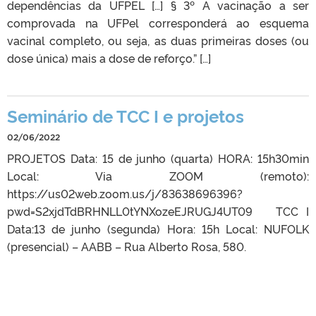
dependências da UFPEL […] § 3º A vacinação a ser
comprovada na UFPel corresponderá ao esquema
vacinal completo, ou seja, as duas primeiras doses (ou
dose única) mais a dose de reforço.” […]
Seminário de TCC I e projetos
02/06/2022
PROJETOS Data: 15 de junho (quarta) HORA: 15h30min
Local: Via ZOOM (remoto):
https://us02web.zoom.us/j/83638696396?
pwd=S2xjdTdBRHNLL0tYNXozeEJRUGJ4UT09 TCC I
Data:13 de junho (segunda) Hora: 15h Local: NUFOLK
(presencial) – AABB – Rua Alberto Rosa, 580.