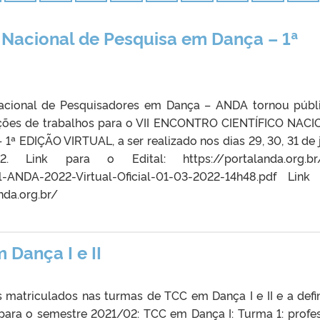
o Nacional de Pesquisa em Dança – 1ª
acional de Pesquisadores em Dança – ANDA tornou públ
rições de trabalhos para o VII ENCONTRO CIENTÍFICO NAC
EDIÇÃO VIRTUAL, a ser realizado nos dias 29, 30, 31 de 
nk para o Edital: https://portalanda.org.br
-ANDA-2022-Virtual-Oficial-01-03-2022-14h48.pdf Link
nda.org.br/
 Dança I e II
s matriculados nas turmas de TCC em Dança I e II e a defi
 para o semestre 2021/02: TCC em Dança I: Turma 1: profe