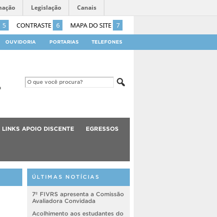
mação
Legislação
Canais
5
CONTRASTE
6
MAPA DO SITE
7
OUVIDORIA
PORTARIAS
TELEFONES
LINKS APOIO DISCENTE
EGRESSOS
ÚLTIMAS NOTÍCIAS
7º FIVRS apresenta a Comissão
Avaliadora Convidada
Acolhimento aos estudantes do