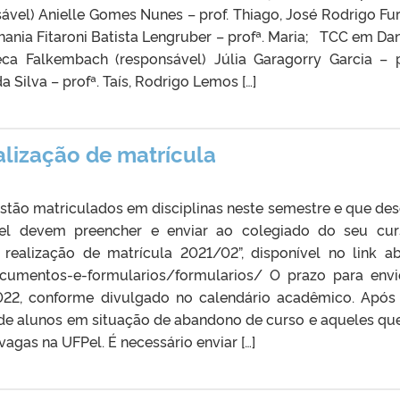
nsável) Anielle Gomes Nunes – prof. Thiago, José Rodrigo Fu
phania Fitaroni Batista Lengruber – profª. Maria; TCC em Danç
ca Falkembach (responsável) Júlia Garagorry Garcia – p
Silva – profª. Taís, Rodrigo Lemos […]
ealização de matrícula
stão matriculados em disciplinas neste semestre e que de
el devem preencher e enviar ao colegiado do seu cu
 realização de matrícula 2021/02”, disponível no link ab
documentos-e-formularios/formularios/ O prazo para env
22, conforme divulgado no calendário acadêmico. Após
ta de alunos em situação de abandono de curso e aqueles qu
vagas na UFPel. É necessário enviar […]