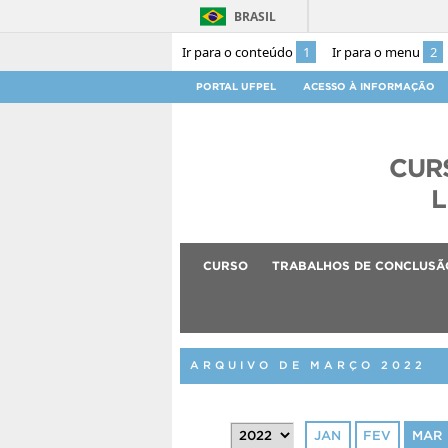
BRASIL
Ir para o conteúdo
1
Ir para o menu
2
PORTAL UFPEL
ACESSO À INFORMAÇÃO
CUR
L
CURSO
TRABALHOS DE CONCLUSÃ
ARQUIVO DE MARÇO 2022
JAN
FEV
MAR