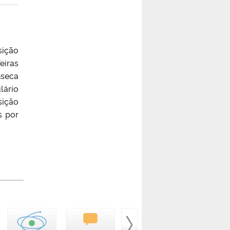
sição
eiras
nseca
lário
sição
s por