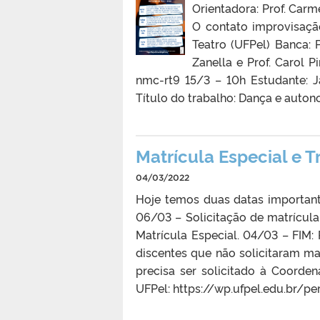
Orientadora: Prof. Carm
O contato improvisaç
Teatro (UFPel) Banca: P
Zanella e Prof. Carol P
nmc-rt9 15/3 – 10h Estudante: J
Título do trabalho: Dança e auto
Matrícula Especial e 
04/03/2022
Hoje temos duas datas importan
06/03 – Solicitação de matrícula
Matrícula Especial. 04/03 – FIM:
discentes que não solicitaram m
precisa ser solicitado à Coord
UFPel: https://wp.ufpel.edu.br/p