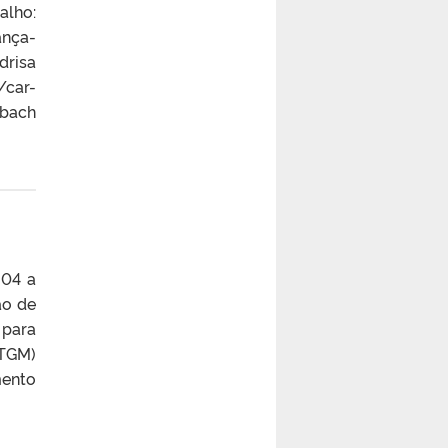
alho:
ança-
drisa
/car-
mbach
 04 a
ão de
 para
(TGM)
mento