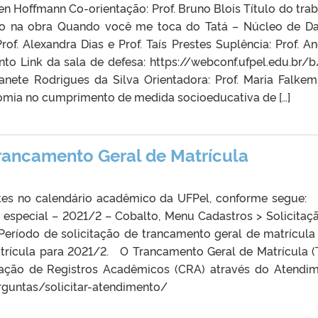
en Hoffmann Co-orientação: Prof. Bruno Blois Título do trab
ão na obra Quando você me toca do Tatá – Núcleo de D
rof. Alexandra Dias e Prof. Taís Prestes Suplência: Prof. An
into Link da sala de defesa: https://webconf.ufpel.edu.br/b
anete Rodrigues da Silva Orientadora: Prof. Maria Falke
nomia no cumprimento de medida socioeducativa de […]
Trancamento Geral de Matrícula
tes no calendário acadêmico da UFPel, conforme segue:
 especial – 2021/2 – Cobalto, Menu Cadastros > Solicitaç
 Período de solicitação de trancamento geral de matrícula
atrícula para 2021/2. O Trancamento Geral de Matrícula 
enação de Registros Acadêmicos (CRA) através do Atendi
erguntas/solicitar-atendimento/