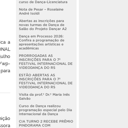
curso de Dança-Licenciatura
Nota de Pesar – Roselaine
André Isoldi
Abertas as inscrições para
novas turmas de Dança de
Salão do Projeto Dançar A2
Dança em Processo 2026:
Confira a programação de
ica a
apresentações artísticas e
IONAL
acadêmicas
julho
PRORROGADAS AS
INSCRIÇÕES PARA O 7º
/wp-
FESTIVAL INTERNACIONAL DE
VIDEODANÇA DO RS
 para
ESTÃO ABERTAS AS
INSCRIÇÕES PARA O 7º
FESTIVAL INTERNACIONAL DE
VIDEODANÇA DO RS
Visita da prof.ª Dr.ª Maria Inês
Galvão
Curso de Dança realizou
programação especial pelo Dia
Internacional da Dança
nição
CIA TURNO 2 RECEBE PRÊMIO
ssora
PINDORAMA COM