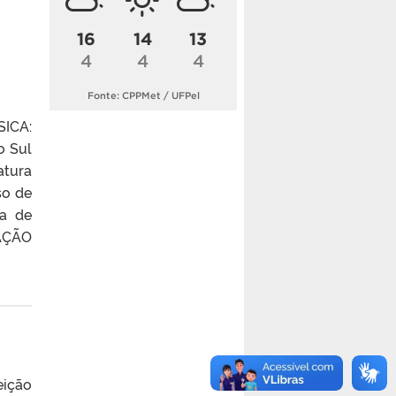
16
14
13
4
4
4
Fonte: CPPMet / UFPel
ICA:
o Sul
atura
so de
ia de
CAÇÃO
eição