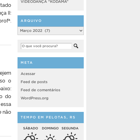
VIDEODANÇA “KODAMA”
rtado
a II:
rofª.
ARQUIVO
Arquivo
META
sejem
Acessar
rso o
Feed de posts
aixo:
Feed de comentários
io do
WordPress.org
 essa
e não
TEMPO EM PELOTAS, RS
SÁBADO
DOMINGO
SEGUNDA