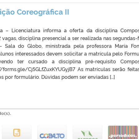
ção Coreográfica II
 – Licenciatura informa a oferta da disciplina Compo
vagas, disciplina presencial a ser realizada nas segundas-f
Sala do Globo, ministrada pela professora Maria Fo
unos interessados devem solicitar a matrícula pelo Formu
vendo ter cursado a disciplina pré-requisito Compo
s://forms.gle/Cj5GLfZuxKYUGyjB7 As matrículas serão feita
 por formulário. Dúvidas podem ser enviadas […]
do(s).