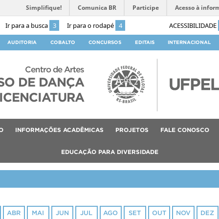
Simplifique!
Comunica BR
Participe
Acesso à infor
Ir para a busca
3
Ir para o rodapé
4
ACESSIBILIDADE
AUDITORIA
COBALTO
CONCURSOS
EDITAIS
INTERNACIONAL
Centro de Artes
SO DE DANÇA
ICENCIATURA
O
INFORMAÇÕES ACADÊMICAS
PROJETOS
FALE CONOSCO
EDUCAÇÃO PARA DIVERSIDADE
ABR
MAI
JUN
JUL
AGO
SET
OUT
NOV
DEZ