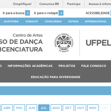
Simplifique!
Comunica BR
Participe
Acesso à infor
Ir para a busca
3
Ir para o rodapé
4
ACESSIBILIDADE
AUDITORIA
COBALTO
CONCURSOS
EDITAIS
INTERNACIONAL
Centro de Artes
SO DE DANÇA
ICENCIATURA
O
INFORMAÇÕES ACADÊMICAS
PROJETOS
FALE CONOSCO
EDUCAÇÃO PARA DIVERSIDADE
ABR
MAI
JUN
JUL
AGO
SET
OUT
NOV
DEZ