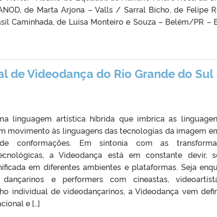
ANOD, de Marta Arjona – Valls / Sarral Bicho, de Felipe 
asil Caminhada, de Luisa Monteiro e Souza – Belém/PR – B
nal de Videodança do Rio Grande do Sul
a linguagem artística híbrida que imbrica as linguage
em movimento às linguagens das tecnologias da imagem 
de conformações. Em sintonia com as transforma
tecnológicas, a Videodança está em constante devir, 
nificada em diferentes ambientes e plataformas. Seja enq
 dançarinos e performers com cineastas, videoartis
ho individual de videodançarinos, a Videodança vem defi
ional e […]