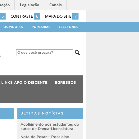
mação
Legislação
Canais
5
CONTRASTE
6
MAPA DO SITE
7
OUVIDORIA
PORTARIAS
TELEFONES
LINKS APOIO DISCENTE
EGRESSOS
ÚLTIMAS NOTÍCIAS
Acolhimento aos estudantes do
curso de Dança-Licenciatura
Nota de Pesar – Roselaine