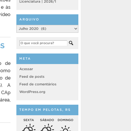
Licenciatura | 2026/1
 e às
vídeo
ARQUIVO
Arquivo
GS
META
o de
Acessar
 como
io de
Feed de posts
S). A
Feed de comentários
o CAp
WordPress.org
área,
TEMPO EM PELOTAS, RS
SEXTA
SÁBADO
DOMINGO