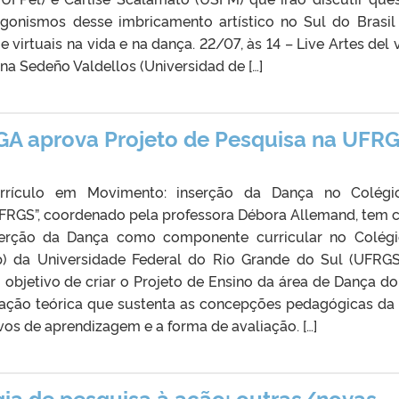
agonismos desse imbricamento artístico no Sul do Brasil
e virtuais na vida e na dança. 22/07, às 14 – Live Artes del 
a Sedeño Valdellos (Universidad de […]
A aprova Projeto de Pesquisa na UFR
urrículo em Movimento: inserção da Dança no Colégi
FRGS”, coordenado pela professora Débora Allemand, tem
serção da Dança como componente curricular no Colég
p) da Universidade Federal do Rio Grande do Sul (UFRG
 objetivo de criar o Projeto de Ensino da área de Dança d
ção teórica que sustenta as concepções pedagógicas da 
ivos de aprendizagem e a forma de avaliação. […]
ia de pesquisa à ação: outras/novas