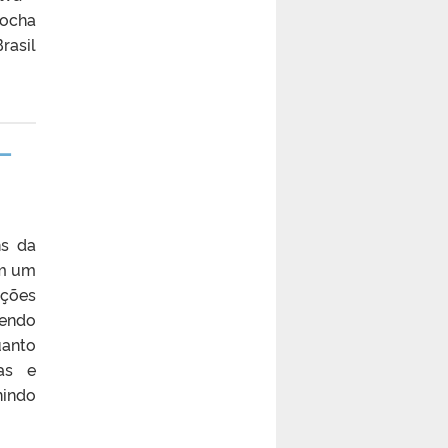
Rocha
rasil
 –
ns da
em um
ções
sendo
uanto
tas e
nindo