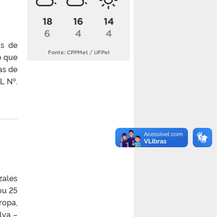
18
16
14
6
4
4
as de
Fonte: CPPMet / UFPel
o que
as de
L Nº.
ales
ou 25
ropa,
lva –