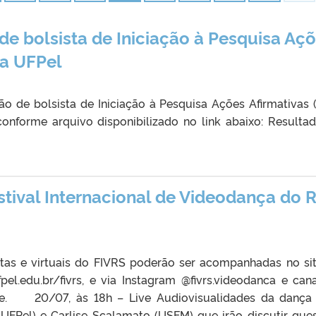
de bolsista de Iniciação à Pesquisa Aç
da UFPel
o de bolsista de Iniciação à Pesquisa Ações Afirmativas 
conforme arquivo disponibilizado no link abaixo: Resulta
tival Internacional de Videodança do R
tas e virtuais do FIVRS poderão ser acompanhadas no si
pel.edu.br/fivrs, e via Instagram @fivrs.videodanca e can
be. 20/07, às 18h – Live Audiovisualidades da danç
FPel) e Carlise Scalamato (USFM) que irão discutir que