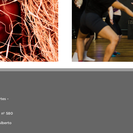
tes -
, nº 580
Alberto