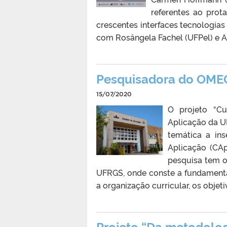
referentes ao prot
crescentes interfaces tecnologias 
com Rosângela Fachel (UFPel) e An
Pesquisadora do OMEG
15/07/2020
O projeto “C
Aplicação da U
temática a in
Aplicação (CA
pesquisa tem o
UFRGS, onde conste a fundamenta
a organização curricular, os objet
Projeto “Da metodolog