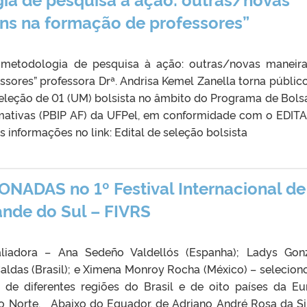
ns na formação de professores”
 metodologia de pesquisa à ação: outras/novas maneir
sores” professora Drª. Andrisa Kemel Zanella torna públic
seleção de 01 (UM) bolsista no âmbito do Programa de Bols
rmativas (PBIP AF) da UFPel, em conformidade com o EDITA
nformações no link: Edital de seleção bolsista
ADAS no 1º Festival Internacional de
nde do Sul – FIVRS
adora – Ana Sedeño Valdellós (Espanha); Ladys Gonz
Caldas (Brasil); e Ximena Monroy Rocha (México) – selecion
s de diferentes regiões do Brasil e de oito países da Eu
o Norte. Abaixo do Equador, de Adriano André Rosa da Si