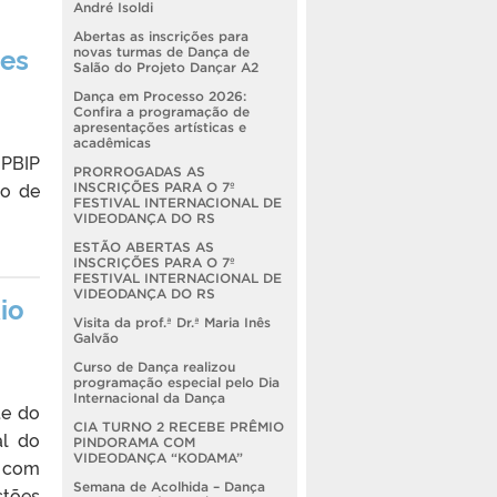
André Isoldi
Abertas as inscrições para
ões
novas turmas de Dança de
Salão do Projeto Dançar A2
Dança em Processo 2026:
Confira a programação de
apresentações artísticas e
acadêmicas
(PBIP
PRORROGADAS AS
do de
INSCRIÇÕES PARA O 7º
FESTIVAL INTERNACIONAL DE
VIDEODANÇA DO RS
ESTÃO ABERTAS AS
INSCRIÇÕES PARA O 7º
FESTIVAL INTERNACIONAL DE
VIDEODANÇA DO RS
io
Visita da prof.ª Dr.ª Maria Inês
Galvão
Curso de Dança realizou
programação especial pelo Dia
Internacional da Dança
te do
CIA TURNO 2 RECEBE PRÊMIO
al do
PINDORAMA COM
VIDEODANÇA “KODAMA”
a com
Semana de Acolhida – Dança
stões