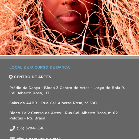
LOCALIZE O CURSO DE DANÇA
CENTRO DE ARTES
Prédio da Dança - Bloco 3 Centro de Artes - Largo do Bola R.
Cel. Alberto Rosa, 117
Salas da AABB - Rua Cel. Alberto Rosa, nº 580
Bloco 1 e 2 Centro de Artes - Rua Cel. Alberto Rosa, nº 62 -
Pelotas - RS, Brasil
(53) 3284-5518
clique para ver o e-mail