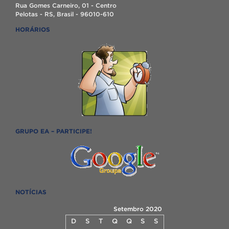
Rua Gomes Carneiro, 01 - Centro
Pelotas - RS, Brasil - 96010-610
HORÁRIOS
GRUPO EA – PARTICIPE!
NOTÍCIAS
Setembro 2020
D
S
T
Q
Q
S
S