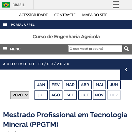
BRASIL
Simplifique!
ACESSIBILIDADE
CONTRASTE
MAPA DO SITE
Comunica BR
PORTAL UFPEL
Participe
ACESSO À INFORMAÇÃO
Curso de Engenharia Agrícola
Acesso à informação
AUDITORIA
MENU
Legislação
COBALTO
Canais
ARQUIVO DE 01/09/2020
CONCURSOS
EDITAIS
JAN
FEV
MAR
ABR
MAI
JUN
INTERNACIONAL
JUL
AGO
SET
OUT
NOV
DEZ
OUVIDORIA
PORTARIAS
Mestrado Profissional em Tecnologia
TELEFONES
Mineral (PPGTM)