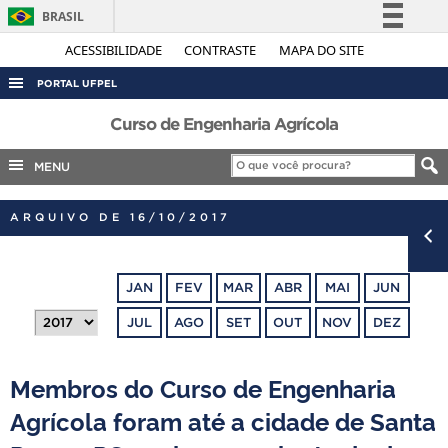
BRASIL
Simplifique!
ACESSIBILIDADE
CONTRASTE
MAPA DO SITE
Comunica BR
PORTAL UFPEL
Participe
ACESSO À INFORMAÇÃO
Curso de Engenharia Agrícola
Acesso à informação
AUDITORIA
MENU
Legislação
COBALTO
Canais
ARQUIVO DE 16/10/2017
CONCURSOS
EDITAIS
JAN
FEV
MAR
ABR
MAI
JUN
INTERNACIONAL
JUL
AGO
SET
OUT
NOV
DEZ
OUVIDORIA
PORTARIAS
Membros do Curso de Engenharia
TELEFONES
Agrícola foram até a cidade de Santa