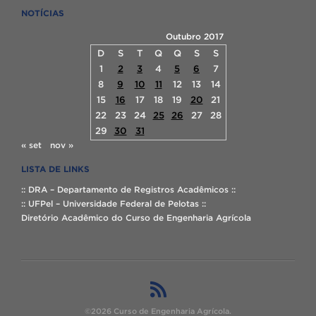
NOTÍCIAS
Outubro 2017
D
S
T
Q
Q
S
S
1
2
3
4
5
6
7
8
9
10
11
12
13
14
15
16
17
18
19
20
21
22
23
24
25
26
27
28
29
30
31
« set
nov »
LISTA DE LINKS
:: DRA – Departamento de Registros Acadêmicos ::
:: UFPel – Universidade Federal de Pelotas ::
Diretório Acadêmico do Curso de Engenharia Agrícola
©2026 Curso de Engenharia Agrícola.