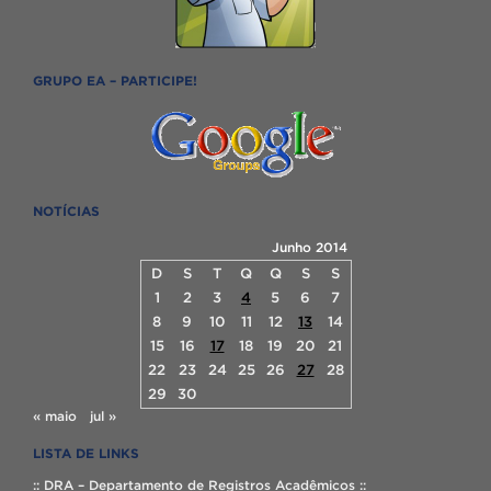
GRUPO EA – PARTICIPE!
NOTÍCIAS
Junho 2014
D
S
T
Q
Q
S
S
1
2
3
4
5
6
7
8
9
10
11
12
13
14
15
16
17
18
19
20
21
22
23
24
25
26
27
28
29
30
« maio
jul »
LISTA DE LINKS
:: DRA – Departamento de Registros Acadêmicos ::