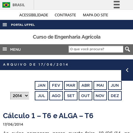
BRASIL
Simplifique!
ACESSIBILIDADE
CONTRASTE
MAPA DO SITE
Comunica BR
PORTAL UFPEL
Participe
ACESSO À INFORMAÇÃO
Curso de Engenharia Agrícola
Acesso à informação
AUDITORIA
MENU
Legislação
COBALTO
Canais
ARQUIVO DE 17/06/2014
CONCURSOS
EDITAIS
JAN
FEV
MAR
ABR
MAI
JUN
INTERNACIONAL
JUL
AGO
SET
OUT
NOV
DEZ
OUVIDORIA
PORTARIAS
Cálculo 1 – T6 e ALGA – T6
TELEFONES
17/06/2014
As aulas começam nessa quarta-feira, 18/06/14, no