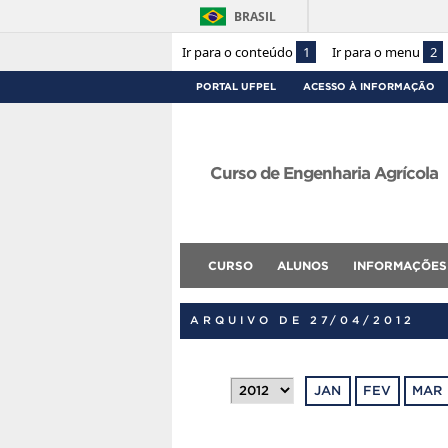
BRASIL
Ir para o conteúdo
1
Ir para o menu
2
PORTAL UFPEL
ACESSO À INFORMAÇÃO
Curso de Engenharia Agrícola
CURSO
ALUNOS
INFORMAÇÕES
ARQUIVO DE 27/04/2012
JAN
FEV
MAR