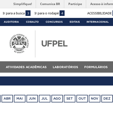
Simplifique!
Comunica BR
Participe
Acesso à infor
Ir para a busca
3
Ir para o rodapé
4
ACESSIBILIDADE
AUDITORIA
COBALTO
CONCURSOS
EDITAIS
INTERNACIONAL
ATIVIDADES ACADÊMICAS
LABORATÓRIOS
FORMULÁRIOS
ABR
MAI
JUN
JUL
AGO
SET
OUT
NOV
DEZ