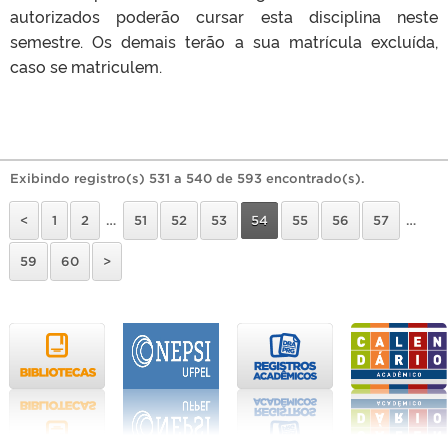
autorizados poderão cursar esta disciplina neste
semestre. Os demais terão a sua matrícula excluída,
caso se matriculem.
Exibindo registro(s) 531 a 540 de 593 encontrado(s).
<
1
2
…
51
52
53
54
55
56
57
…
59
60
>