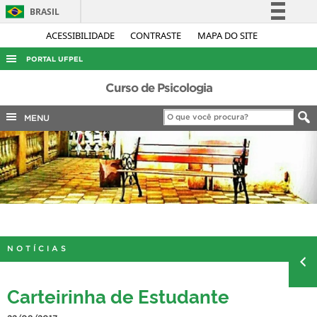
BRASIL
Simplifique!
ACESSIBILIDADE
CONTRASTE
MAPA DO SITE
Comunica BR
PORTAL UFPEL
Participe
ACESSO À INFORMAÇÃO
Curso de Psicologia
Acesso à informação
AUDITORIA
MENU
Legislação
COBALTO
Canais
CONCURSOS
EDITAIS
INTERNACIONAL
OUVIDORIA
NOTÍCIAS
PORTARIAS
TELEFONES
Carteirinha de Estudante