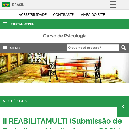
BRASIL
Simplifique!
ACESSIBILIDADE
CONTRASTE
MAPA DO SITE
Comunica BR
PORTAL UFPEL
Participe
ACESSO À INFORMAÇÃO
Curso de Psicologia
Acesso à informação
AUDITORIA
MENU
Legislação
COBALTO
Canais
CONCURSOS
EDITAIS
INTERNACIONAL
OUVIDORIA
NOTÍCIAS
PORTARIAS
TELEFONES
II REABILITAMULTI (Submissão de