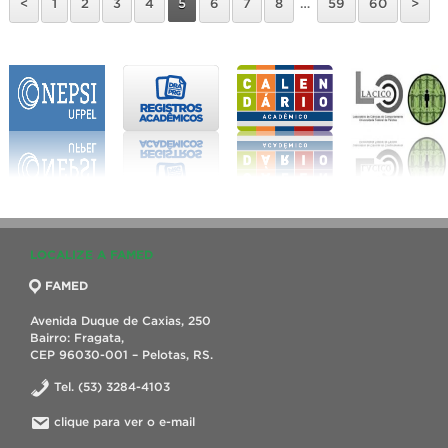
<
1
2
3
4
5
6
7
8
…
59
60
>
LOCALIZE A FAMED
FAMED
Avenida Duque de Caxias, 250
Bairro: Fragata,
CEP 96030-001 – Pelotas, RS.
Tel. (53) 3284-4103
clique para ver o e-mail