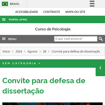
BRASIL
Simplifique!
ACESSIBILIDADE
CONTRASTE
MAPA DO SITE
Comunica BR
PORTAL UFPEL
Participe
ACESSO À INFORMAÇÃO
Curso de Psicologia
Acesso à informação
AUDITORIA
MENU
Legislação
COBALTO
Canais
Início
2024
Agosto
28
Convite para defesa de dissertação
CONCURSOS
EDITAIS
SEM CATEGORIA
>
INTERNACIONAL
OUVIDORIA
Convite para defesa de
PORTARIAS
dissertação
TELEFONES