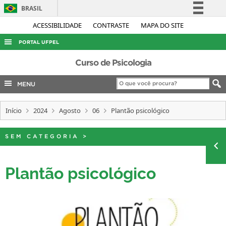
BRASIL
Simplifique!
ACESSIBILIDADE
CONTRASTE
MAPA DO SITE
Comunica BR
PORTAL UFPEL
Participe
ACESSO À INFORMAÇÃO
Curso de Psicologia
Acesso à informação
AUDITORIA
MENU
Legislação
COBALTO
Canais
Início
2024
Agosto
06
Plantão psicológico
CONCURSOS
EDITAIS
SEM CATEGORIA
>
INTERNACIONAL
OUVIDORIA
Plantão psicológico
PORTARIAS
TELEFONES