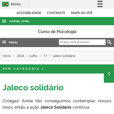
BRASIL
Simplifique!
ACESSIBILIDADE
CONTRASTE
MAPA DO SITE
Comunica BR
PORTAL UFPEL
Participe
ACESSO À INFORMAÇÃO
Curso de Psicologia
Acesso à informação
AUDITORIA
MENU
Legislação
COBALTO
Canais
Início
2024
Julho
17
Jaleco solidário
CONCURSOS
EDITAIS
SEM CATEGORIA
>
INTERNACIONAL
OUVIDORIA
Jaleco solidário
PORTARIAS
Colegas! Ainda não conseguimos contemplar nossos
TELEFONES
bixos, então a ação
Jaleco Solidário
continua.