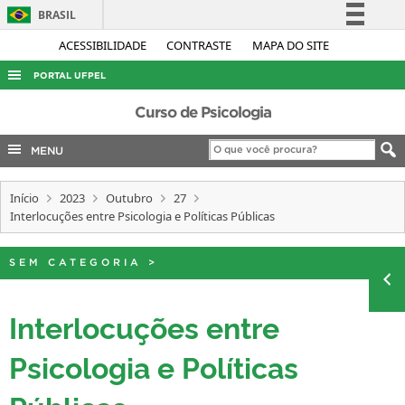
BRASIL
Simplifique!
ACESSIBILIDADE
CONTRASTE
MAPA DO SITE
Comunica BR
PORTAL UFPEL
Participe
ACESSO À INFORMAÇÃO
Curso de Psicologia
Acesso à informação
AUDITORIA
MENU
Legislação
COBALTO
Canais
Início
2023
Outubro
27
CONCURSOS
Interlocuções entre Psicologia e Políticas Públicas
EDITAIS
INTERNACIONAL
SEM CATEGORIA
>
OUVIDORIA
Interlocuções entre
PORTARIAS
Psicologia e Políticas
TELEFONES