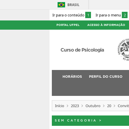
BRASIL
Ir para o conteúdo
1
Ir para o menu
2
PORTAL UFPEL
ACESSO À INFORMAÇÃO
Curso de Psicologia
HORÁRIOS
PERFIL DO CURSO
Início
2023
Outubro
20
Convit
SEM CATEGORIA
>