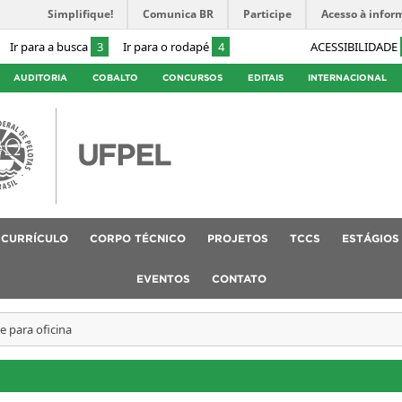
Simplifique!
Comunica BR
Participe
Acesso à infor
Ir para a busca
3
Ir para o rodapé
4
ACESSIBILIDADE
AUDITORIA
COBALTO
CONCURSOS
EDITAIS
INTERNACIONAL
CURRÍCULO
CORPO TÉCNICO
PROJETOS
TCCS
ESTÁGIOS
EVENTOS
CONTATO
e para oficina