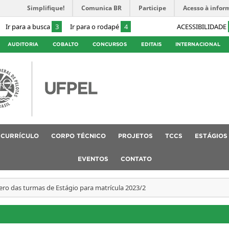
Simplifique!
Comunica BR
Participe
Acesso à infor
Ir para a busca
3
Ir para o rodapé
4
ACESSIBILIDADE
AUDITORIA
COBALTO
CONCURSOS
EDITAIS
INTERNACIONAL
CURRÍCULO
CORPO TÉCNICO
PROJETOS
TCCS
ESTÁGIOS
EVENTOS
CONTATO
o das turmas de Estágio para matrícula 2023/2