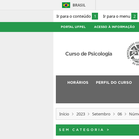
BRASIL
Ir para o conteúdo
1
Ir para o menu
2
PORTAL UFPEL
ACESSO À INFORMAÇÃO
Curso de Psicologia
HORÁRIOS
PERFIL DO CURSO
Início
2023
Setembro
06
Númer
SEM CATEGORIA
>