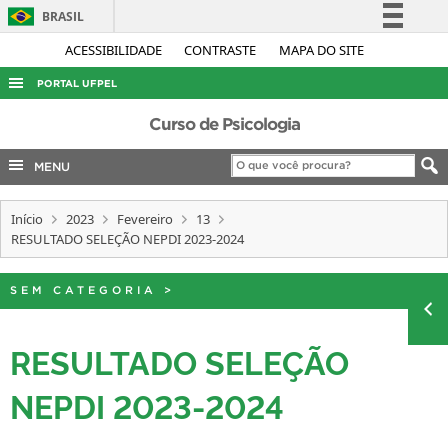
BRASIL
Simplifique!
ACESSIBILIDADE
CONTRASTE
MAPA DO SITE
Comunica BR
PORTAL UFPEL
Participe
ACESSO À INFORMAÇÃO
Curso de Psicologia
Acesso à informação
AUDITORIA
MENU
Legislação
COBALTO
Canais
Início
2023
Fevereiro
13
CONCURSOS
RESULTADO SELEÇÃO NEPDI 2023-2024
EDITAIS
INTERNACIONAL
SEM CATEGORIA
>
OUVIDORIA
RESULTADO SELEÇÃO
PORTARIAS
NEPDI 2023-2024
TELEFONES