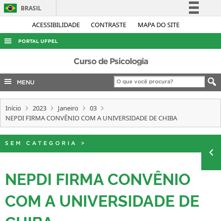
BRASIL
Simplifique!
ACESSIBILIDADE
CONTRASTE
MAPA DO SITE
Comunica BR
PORTAL UFPEL
Participe
ACESSO À INFORMAÇÃO
Curso de Psicologia
Acesso à informação
AUDITORIA
MENU
Legislação
COBALTO
Canais
Início
2023
Janeiro
03
CONCURSOS
NEPDI FIRMA CONVÊNIO COM A UNIVERSIDADE DE CHIBA
EDITAIS
INTERNACIONAL
SEM CATEGORIA
>
OUVIDORIA
NEPDI FIRMA CONVÊNIO
PORTARIAS
COM A UNIVERSIDADE DE
TELEFONES