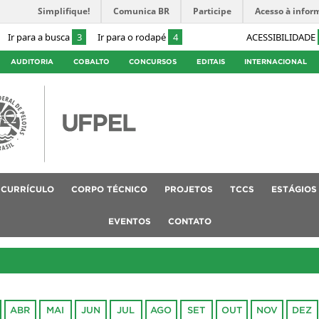
Simplifique!
Comunica BR
Participe
Acesso à infor
Ir para a busca
3
Ir para o rodapé
4
ACESSIBILIDADE
AUDITORIA
COBALTO
CONCURSOS
EDITAIS
INTERNACIONAL
CURRÍCULO
CORPO TÉCNICO
PROJETOS
TCCS
ESTÁGIOS
EVENTOS
CONTATO
ABR
MAI
JUN
JUL
AGO
SET
OUT
NOV
DEZ