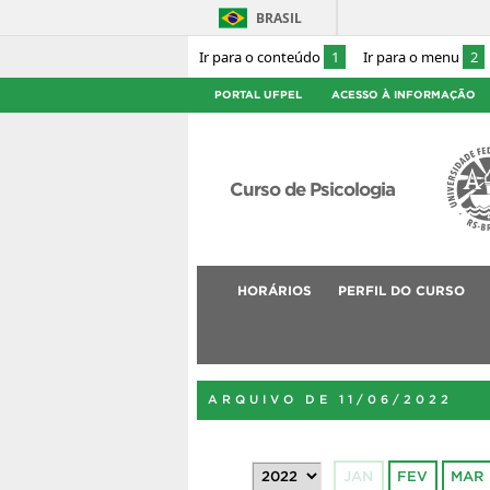
BRASIL
Ir para o conteúdo
1
Ir para o menu
2
PORTAL UFPEL
ACESSO À INFORMAÇÃO
Curso de Psicologia
HORÁRIOS
PERFIL DO CURSO
ARQUIVO DE 11/06/2022
JAN
FEV
MAR