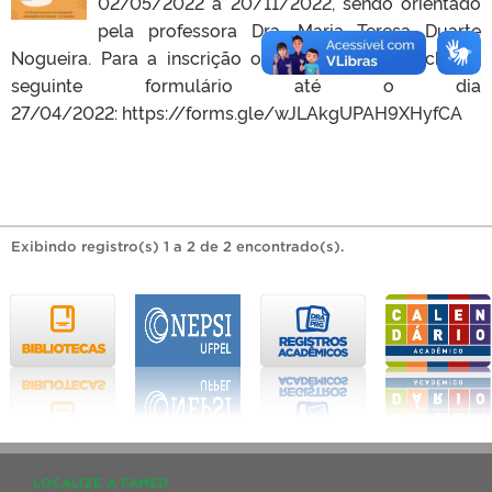
02/05/2022 a 20/11/2022, sendo orientado
pela professora Dra. Maria Teresa Duarte
Nogueira. Para a inscrição o aluno deve preencher o
seguinte formulário até o dia
27/04/2022: https://forms.gle/wJLAkgUPAH9XHyfCA
Exibindo registro(s) 1 a 2 de 2 encontrado(s).
LOCALIZE A FAMED