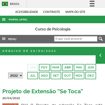
BRASIL
Simplifique!
ACESSIBILIDADE
CONTRASTE
MAPA DO SITE
Comunica BR
PORTAL UFPEL
Participe
ACESSO À INFORMAÇÃO
Curso de Psicologia
Acesso à informação
AUDITORIA
MENU
Legislação
COBALTO
Canais
ARQUIVO DE 20/04/2022
CONCURSOS
EDITAIS
JAN
FEV
MAR
ABR
MAI
JUN
INTERNACIONAL
JUL
AGO
SET
OUT
NOV
DEZ
OUVIDORIA
PORTARIAS
Projeto de Extensão “Se Toca”
TELEFONES
20/04/2022
Olá! O Projeto de extensão Se Toca está