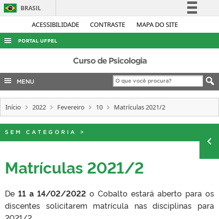
BRASIL
Simplifique!
ACESSIBILIDADE
CONTRASTE
MAPA DO SITE
Comunica BR
PORTAL UFPEL
Participe
ACESSO À INFORMAÇÃO
Curso de Psicologia
Acesso à informação
AUDITORIA
MENU
Legislação
COBALTO
Canais
Início
2022
Fevereiro
10
Matrículas 2021/2
CONCURSOS
EDITAIS
SEM CATEGORIA
>
INTERNACIONAL
OUVIDORIA
Matrículas 2021/2
PORTARIAS
De
TELEFONES
11 a 14/02/2022
o Cobalto estará aberto para os
discentes solicitarem matrícula nas disciplinas para
2021/2.