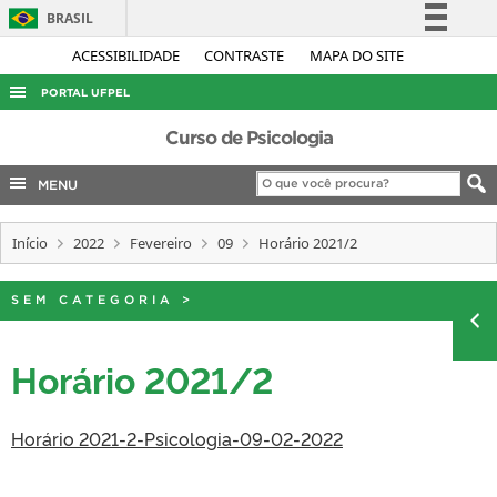
BRASIL
Simplifique!
ACESSIBILIDADE
CONTRASTE
MAPA DO SITE
Comunica BR
PORTAL UFPEL
Participe
ACESSO À INFORMAÇÃO
Curso de Psicologia
Acesso à informação
AUDITORIA
MENU
Legislação
COBALTO
Canais
Início
2022
Fevereiro
09
Horário 2021/2
CONCURSOS
EDITAIS
SEM CATEGORIA
>
INTERNACIONAL
OUVIDORIA
Horário 2021/2
PORTARIAS
Horário 2021-2-Psicologia-09-02-2022
TELEFONES