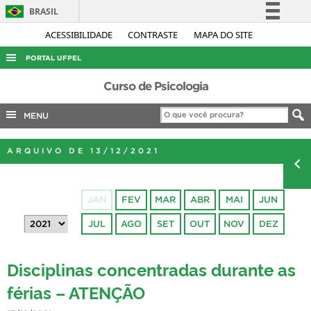
BRASIL
Simplifique!
ACESSIBILIDADE
CONTRASTE
MAPA DO SITE
Comunica BR
PORTAL UFPEL
Participe
ACESSO À INFORMAÇÃO
Curso de Psicologia
Acesso à informação
AUDITORIA
MENU
Legislação
COBALTO
Canais
ARQUIVO DE 13/12/2021
CONCURSOS
EDITAIS
JAN
FEV
MAR
ABR
MAI
JUN
INTERNACIONAL
JUL
AGO
SET
OUT
NOV
DEZ
OUVIDORIA
PORTARIAS
Disciplinas concentradas durante as
TELEFONES
férias – ATENÇÃO