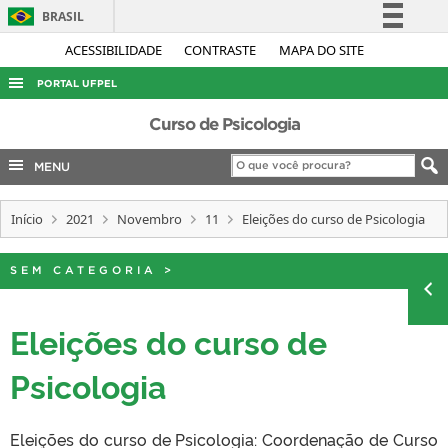
BRASIL
Simplifique!
ACESSIBILIDADE
CONTRASTE
MAPA DO SITE
Comunica BR
PORTAL UFPEL
Participe
ACESSO À INFORMAÇÃO
Curso de Psicologia
Acesso à informação
AUDITORIA
MENU
Legislação
COBALTO
Canais
Início
2021
Novembro
11
Eleições do curso de Psicologia
CONCURSOS
EDITAIS
SEM CATEGORIA
>
INTERNACIONAL
OUVIDORIA
Eleições do curso de
PORTARIAS
Psicologia
TELEFONES
Eleições do curso de Psicologia: Coordenação de Curso