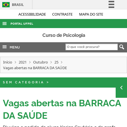
BRASIL
Simplifique!
ACESSIBILIDADE
CONTRASTE
MAPA DO SITE
Comunica BR
PORTAL UFPEL
Participe
ACESSO À INFORMAÇÃO
Curso de Psicologia
Acesso à informação
AUDITORIA
MENU
Legislação
COBALTO
Canais
Início
2021
Outubro
25
CONCURSOS
Vagas abertas na BARRACA DA SAÚDE
EDITAIS
INTERNACIONAL
SEM CATEGORIA
>
OUVIDORIA
Vagas abertas na BARRACA
PORTARIAS
DA SAÚDE
TELEFONES