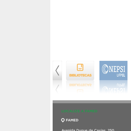
LOCALIZE A FAMED
FAMED
Avenida Duque de Caxias, 250