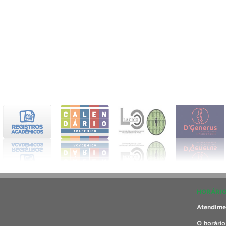
HORÁRIO
Atendimen
O horário