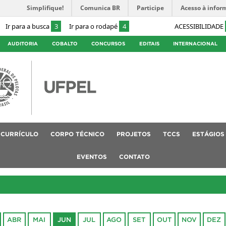
Simplifique!
Comunica BR
Participe
Acesso à infor
Ir para a busca
3
Ir para o rodapé
4
ACESSIBILIDADE
AUDITORIA
COBALTO
CONCURSOS
EDITAIS
INTERNACIONAL
CURRÍCULO
CORPO TÉCNICO
PROJETOS
TCCS
ESTÁGIOS
EVENTOS
CONTATO
ABR
MAI
JUN
JUL
AGO
SET
OUT
NOV
DEZ