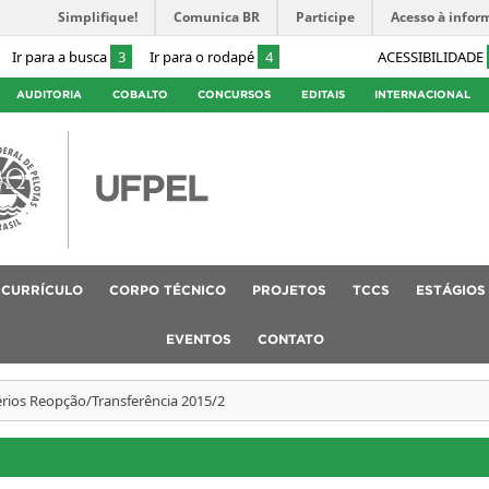
Simplifique!
Comunica BR
Participe
Acesso à infor
Ir para a busca
3
Ir para o rodapé
4
ACESSIBILIDADE
AUDITORIA
COBALTO
CONCURSOS
EDITAIS
INTERNACIONAL
CURRÍCULO
CORPO TÉCNICO
PROJETOS
TCCS
ESTÁGIOS
EVENTOS
CONTATO
érios Reopção/Transferência 2015/2