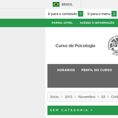
BRASIL
Ir para o conteúdo
1
Ir para o menu
2
PORTAL UFPEL
ACESSO À INFORMAÇÃO
Curso de Psicologia
HORÁRIOS
PERFIL DO CURSO
Início
2015
Novembro
03
Crit
SEM CATEGORIA
>