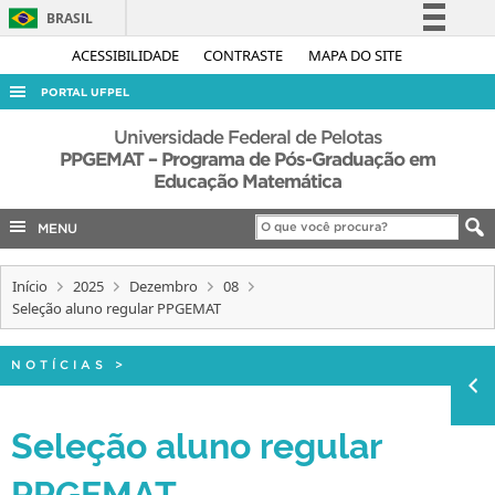
BRASIL
Simplifique!
ACESSIBILIDADE
CONTRASTE
MAPA DO SITE
Comunica BR
PORTAL UFPEL
Participe
ACESSO À INFORMAÇÃO
Universidade Federal de Pelotas
Acesso à informação
PPGEMAT – Programa de Pós-Graduação em
AUDITORIA
Educação Matemática
Legislação
COBALTO
Canais
MENU
CONCURSOS
EDITAIS
Início
2025
Dezembro
08
Seleção aluno regular PPGEMAT
INTERNACIONAL
OUVIDORIA
NOTÍCIAS
>
PORTARIAS
Seleção aluno regular
TELEFONES
PPGEMAT