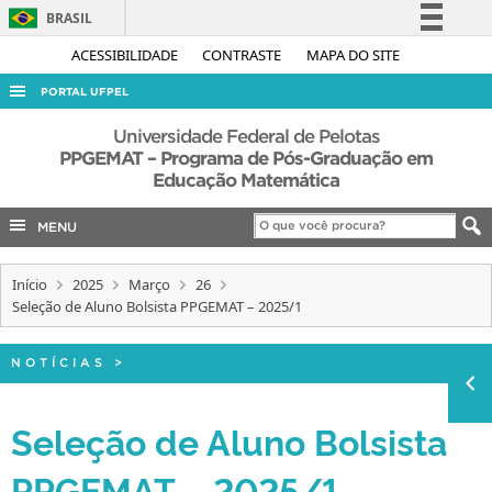
BRASIL
Simplifique!
ACESSIBILIDADE
CONTRASTE
MAPA DO SITE
Comunica BR
PORTAL UFPEL
Participe
ACESSO À INFORMAÇÃO
Universidade Federal de Pelotas
Acesso à informação
PPGEMAT – Programa de Pós-Graduação em
AUDITORIA
Educação Matemática
Legislação
COBALTO
Canais
MENU
CONCURSOS
EDITAIS
Início
2025
Março
26
Seleção de Aluno Bolsista PPGEMAT – 2025/1
INTERNACIONAL
OUVIDORIA
NOTÍCIAS
>
PORTARIAS
Seleção de Aluno Bolsista
TELEFONES
PPGEMAT – 2025/1