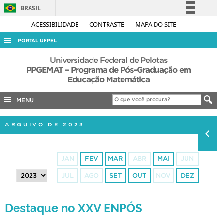
BRASIL
Simplifique!
ACESSIBILIDADE
CONTRASTE
MAPA DO SITE
Comunica BR
PORTAL UFPEL
Participe
ACESSO À INFORMAÇÃO
Universidade Federal de Pelotas
Acesso à informação
PPGEMAT – Programa de Pós-Graduação em
AUDITORIA
Educação Matemática
Legislação
COBALTO
Canais
MENU
CONCURSOS
EDITAIS
ARQUIVO DE 2023
INTERNACIONAL
OUVIDORIA
JAN
FEV
MAR
ABR
MAI
JUN
PORTARIAS
JUL
AGO
SET
OUT
NOV
DEZ
TELEFONES
Destaque no XXV ENPÓS