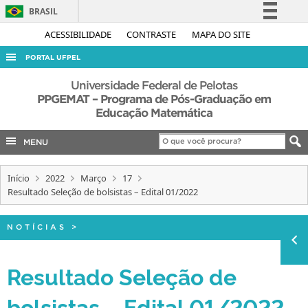
BRASIL
Simplifique!
ACESSIBILIDADE
CONTRASTE
MAPA DO SITE
Comunica BR
PORTAL UFPEL
Participe
ACESSO À INFORMAÇÃO
Universidade Federal de Pelotas
Acesso à informação
PPGEMAT – Programa de Pós-Graduação em
AUDITORIA
Educação Matemática
Legislação
COBALTO
Canais
MENU
CONCURSOS
EDITAIS
Início
2022
Março
17
Resultado Seleção de bolsistas – Edital 01/2022
INTERNACIONAL
OUVIDORIA
NOTÍCIAS
>
PORTARIAS
Resultado Seleção de
TELEFONES
bolsistas – Edital 01/2022