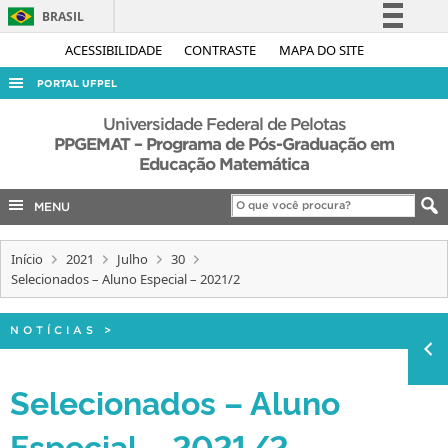
BRASIL
Simplifique!
ACESSIBILIDADE
CONTRASTE
MAPA DO SITE
Comunica BR
PORTAL UFPEL
Participe
ACESSO À INFORMAÇÃO
Universidade Federal de Pelotas
Acesso à informação
PPGEMAT – Programa de Pós-Graduação em
AUDITORIA
Educação Matemática
Legislação
COBALTO
Canais
MENU
CONCURSOS
EDITAIS
Início
2021
Julho
30
Selecionados – Aluno Especial – 2021/2
INTERNACIONAL
OUVIDORIA
NOTÍCIAS
>
PORTARIAS
Selecionados – Aluno
TELEFONES
Especial – 2021/2