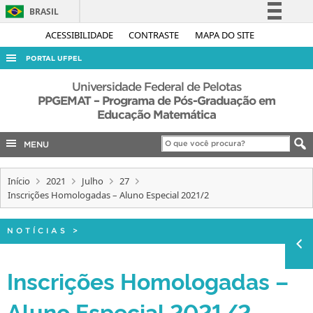
BRASIL
Simplifique!
ACESSIBILIDADE
CONTRASTE
MAPA DO SITE
Comunica BR
PORTAL UFPEL
Participe
ACESSO À INFORMAÇÃO
Universidade Federal de Pelotas
Acesso à informação
PPGEMAT – Programa de Pós-Graduação em
AUDITORIA
Educação Matemática
Legislação
COBALTO
Canais
MENU
CONCURSOS
EDITAIS
Início
2021
Julho
27
Inscrições Homologadas – Aluno Especial 2021/2
INTERNACIONAL
OUVIDORIA
NOTÍCIAS
>
PORTARIAS
Inscrições Homologadas –
TELEFONES
Aluno Especial 2021/2