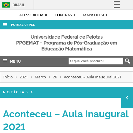
BRASIL
Simplifique!
ACESSIBILIDADE
CONTRASTE
MAPA DO SITE
Comunica BR
PORTAL UFPEL
Participe
ACESSO À INFORMAÇÃO
Universidade Federal de Pelotas
Acesso à informação
PPGEMAT – Programa de Pós-Graduação em
AUDITORIA
Educação Matemática
Legislação
COBALTO
Canais
MENU
CONCURSOS
EDITAIS
Início
2021
Março
26
Aconteceu – Aula Inaugural 2021
INTERNACIONAL
NOTÍCIAS
>
OUVIDORIA
PORTARIAS
Aconteceu – Aula Inaugural
TELEFONES
2021