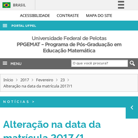
BRASIL
Simplifique!
ACESSIBILIDADE
CONTRASTE
MAPA DO SITE
Comunica BR
PORTAL UFPEL
Participe
ACESSO À INFORMAÇÃO
Universidade Federal de Pelotas
Acesso à informação
PPGEMAT – Programa de Pós-Graduação em
AUDITORIA
Educação Matemática
Legislação
COBALTO
Canais
MENU
CONCURSOS
EDITAIS
Início
2017
Fevereiro
23
Alteração na data da matrícula 2017/1
INTERNACIONAL
OUVIDORIA
NOTÍCIAS
>
PORTARIAS
Alteração na data da
TELEFONES
matrícula 2017/1