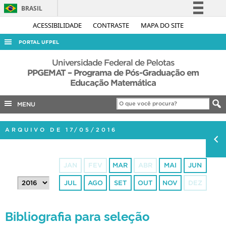
BRASIL
Simplifique!
ACESSIBILIDADE
CONTRASTE
MAPA DO SITE
Comunica BR
PORTAL UFPEL
Participe
ACESSO À INFORMAÇÃO
Universidade Federal de Pelotas
Acesso à informação
PPGEMAT – Programa de Pós-Graduação em
AUDITORIA
Educação Matemática
Legislação
COBALTO
Canais
MENU
CONCURSOS
EDITAIS
ARQUIVO DE 17/05/2016
INTERNACIONAL
OUVIDORIA
JAN
FEV
MAR
ABR
MAI
JUN
PORTARIAS
JUL
AGO
SET
OUT
NOV
DEZ
TELEFONES
Bibliografia para seleção