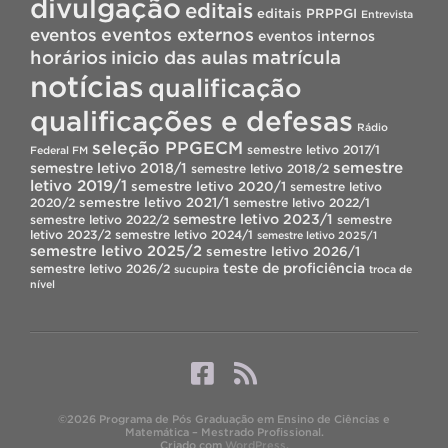
divulgação
editais
editais PRPPGI
Entrevista
eventos
eventos externos
eventos internos
horários
inicio das aulas
matrícula
notícias
qualificação
qualificações e defesas
Rádio
seleção PPGECM
semestre letivo 2017/1
Federal FM
semestre
semestre letivo 2018/1
semestre letivo 2018/2
letivo 2019/1
semestre letivo 2020/1
semestre letivo
semestre letivo 2021/1
2020/2
semestre letivo 2022/1
semestre letivo 2023/1
semestre letivo 2022/2
semestre
letivo 2023/2
semestre letivo 2024/1
semestre letivo 2025/1
semestre letivo 2025/2
semestre letivo 2026/1
teste de proficiência
semestre letivo 2026/2
sucupira
troca de
nível
©2026 Programa de Pós Graduação em Ensino de Ciências e
Matemática – Mestrado Profissional.
Criado com
WordPress
.