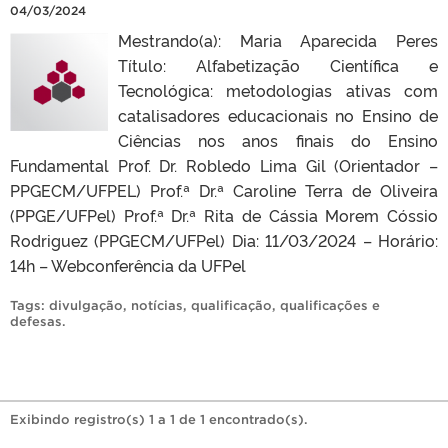
04/03/2024
Mestrando(a): Maria Aparecida Peres
Título: Alfabetização Científica e
Tecnológica: metodologias ativas com
catalisadores educacionais no Ensino de
Ciências nos anos finais do Ensino
Fundamental Prof. Dr. Robledo Lima Gil (Orientador –
PPGECM/UFPEL) Prof.ª Dr.ª Caroline Terra de Oliveira
(PPGE/UFPel) Prof.ª Dr.ª Rita de Cássia Morem Cóssio
Rodriguez (PPGECM/UFPel) Dia: 11/03/2024 – Horário:
14h – Webconferência da UFPel
Tags:
divulgação
,
notícias
,
qualificação
,
qualificações e
defesas
.
Exibindo registro(s) 1 a 1 de 1 encontrado(s).