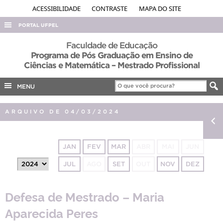
ACESSIBILIDADE
CONTRASTE
MAPA DO SITE
PORTAL UFPEL
ACESSO À INFORMAÇÃO
Faculdade de Educação
Programa de Pós Graduação em Ensino de
AUDITORIA
Ciências e Matemática – Mestrado Profissional
COBALTO
MENU
CONCURSOS
EDITAIS
ARQUIVO DE 04/03/2024
INTERNACIONAL
OUVIDORIA
JAN
FEV
MAR
ABR
MAI
JUN
PORTARIAS
JUL
AGO
SET
OUT
NOV
DEZ
TELEFONES
Defesa de Mestrado – Maria
Aparecida Peres