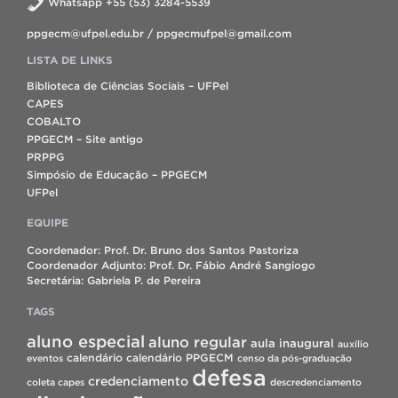
Whatsapp +55 (53) 3284-5539
ppgecm@ufpel.edu.br / ppgecmufpel@gmail.com
LISTA DE LINKS
Biblioteca de Ciências Sociais – UFPel
CAPES
COBALTO
PPGECM – Site antigo
PRPPG
Simpósio de Educação – PPGECM
UFPel
EQUIPE
Coordenador: Prof. Dr. Bruno dos Santos Pastoriza
Coordenador Adjunto: Prof. Dr. Fábio André Sangiogo
Secretária: Gabriela P. de Pereira
TAGS
aluno especial
aluno regular
aula inaugural
auxílio
calendário
calendário PPGECM
eventos
censo da pós-graduação
defesa
credenciamento
coleta capes
descredenciamento