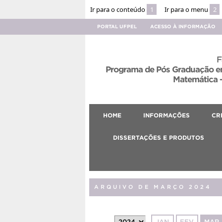
Ir para o conteúdo
1
Ir para o menu
2
PORTAL UFPEL
ACESSO À INFORMAÇÃO
F
Programa de Pós Graduação em
Matemática –
HOME
INFORMAÇÕES
CR
DISSERTAÇÕES E PRODUTOS
ARQUIVO DE MARÇO 2024
JAN
FEV
MAR