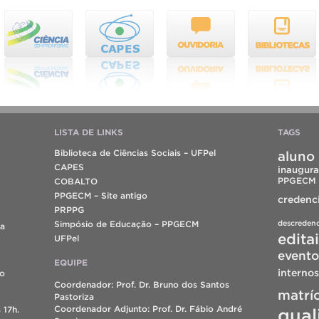
LISTA DE LINKS
TAGS
Biblioteca de Ciências Sociais – UFPel
aluno 
CAPES
inaugura
PPGECM
COBALTO
PPGECM – Site antigo
credenc
PRPPG
descreden
Simpósio de Educação – PPGECM
da
edita
UFPel
evento
EQUIPE
internos
do
Coordenador: Prof. Dr. Bruno dos Santos
matrí
Pastoriza
Coordenador Adjunto: Prof. Dr. Fábio André
 17h.
qual