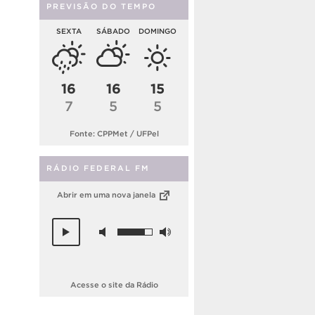
PREVISÃO DO TEMPO
SEXTA
SÁBADO
DOMINGO
16
16
15
7
5
5
Fonte: CPPMet / UFPel
RÁDIO FEDERAL FM
Abrir em uma nova janela
Acesse o site da Rádio