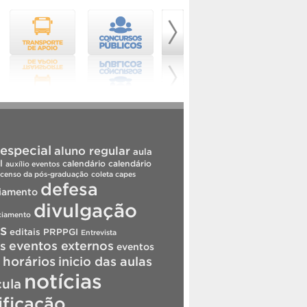
especial
aluno regular
aula
l
calendário
calendário
auxílio eventos
censo da pós-graduação
coleta capes
defesa
iamento
divulgação
ciamento
is
editais PRPPGI
Entrevista
s
eventos externos
eventos
horários
inicio das aulas
notícias
cula
ificação