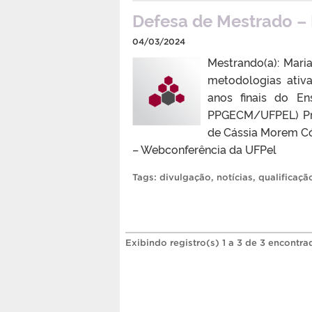
Defesa de Mestrado – 
04/03/2024
Mestrando(a): Maria
metodologias ativ
anos finais do En
PPGECM/UFPEL) Prof.
de Cássia Morem Có
– Webconferência da UFPel
Tags:
divulgação
,
notícias
,
qualificaçã
Exibindo registro(s) 1 a 3 de 3 encontra