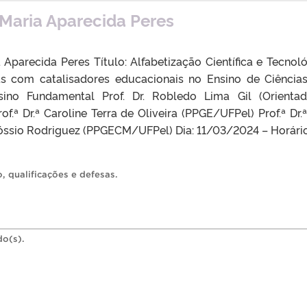
Maria Aparecida Peres
 Aparecida Peres Título: Alfabetização Científica e Tecnoló
as com catalisadores educacionais no Ensino de Ciência
sino Fundamental Prof. Dr. Robledo Lima Gil (Orienta
ª Dr.ª Caroline Terra de Oliveira (PPGE/UFPel) Prof.ª Dr.ª
ssio Rodriguez (PPGECM/UFPel) Dia: 11/03/2024 – Horário
o
,
qualificações e defesas
.
do(s).