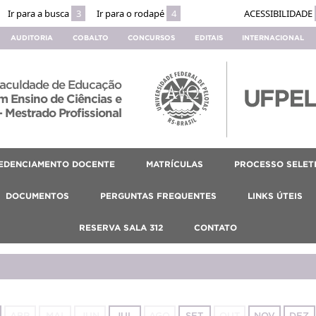
Ir para a busca
3
Ir para o rodapé
4
ACESSIBILIDADE
AUDITORIA
COBALTO
CONCURSOS
EDITAIS
INTERNACIONAL
aculdade de Educação
 Ensino de Ciências e
 Mestrado Profissional
EDENCIAMENTO DOCENTE
MATRÍCULAS
PROCESSO SELET
DOCUMENTOS
PERGUNTAS FREQUENTES
LINKS ÚTEIS
RESERVA SALA 312
CONTATO
ABR
MAI
JUN
JUL
AGO
SET
OUT
NOV
DEZ