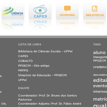
LISTA DE LINKS
TAGS
Biblioteca de Ciências Sociais – UFPel
aluno 
CAPES
inaugura
PPGECM
COBALTO
PPGECM – Site antigo
credenc
PRPPG
descreden
Simpósio de Educação – PPGECM
da
edita
UFPel
evento
EQUIPE
internos
do
Coordenador: Prof. Dr. Bruno dos Santos
matrí
Pastoriza
Coordenador Adjunto: Prof. Dr. Fábio André
 17h.
qual