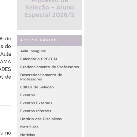
Seleção – Aluno
Especial 2026/2
05 de
ACESSO RÁPIDO
as do
Aula Inaugural
 Aula
Calendário PPGECM
RAMA
Credenciamento de Professores
ADES
Descredenciamento de
os de
Professores
Editais de Seleção
Eventos
Eventos Externos
Eventos Internos
Horário das Disciplinas
Matrículas
as no
Notícias