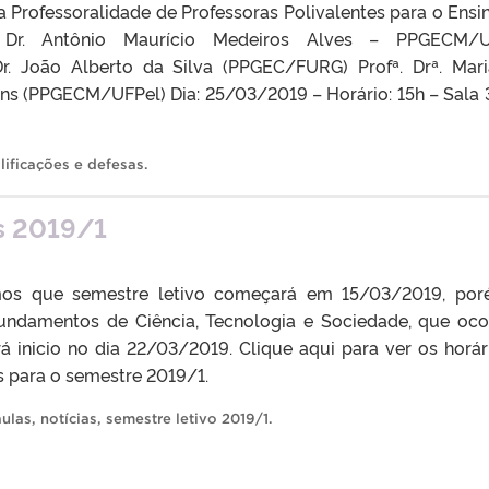
 Professoralidade de Professoras Polivalentes para o Ensi
. Dr. Antônio Maurício Medeiros Alves – PPGECM/U
 Dr. João Alberto da Silva (PPGEC/FURG) Profª. Drª. Mar
ins (PPGECM/UFPel) Dia: 25/03/2019 – Horário: 15h – Sala 
lificações e defesas
.
as 2019/1
mos que semestre letivo começará em 15/03/2019, po
 Fundamentos de Ciência, Tecnologia e Sociedade, que oco
á inicio no dia 22/03/2019. Clique aqui para ver os horár
as para o semestre 2019/1.
aulas
,
notícias
,
semestre letivo 2019/1
.