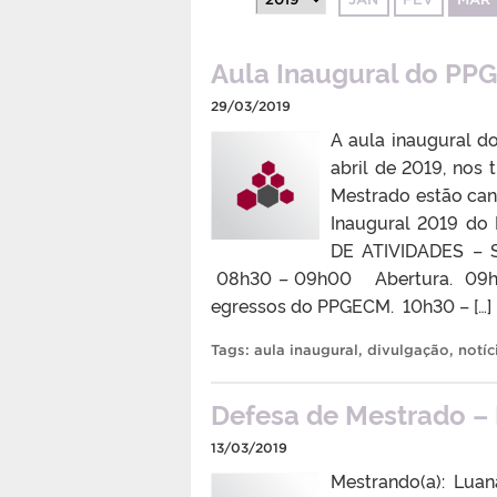
Aula Inaugural do PP
29/03/2019
A aula inaugural 
abril de 2019, nos 
Mestrado estão canc
Inaugural 2019 d
DE ATIVIDADES – 
08h30 – 09h00 Abertura. 09h00
egressos do PPGECM. 10h30 – […]
Tags:
aula inaugural
,
divulgação
,
notíc
Defesa de Mestrado – 
13/03/2019
Mestrando(a): Lua