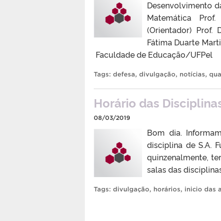
Desenvolvimento da
Matemática Prof
(Orientador) Prof.
Fátima Duarte Mart
Faculdade de Educação/UFPel
Tags:
defesa
,
divulgação
,
notícias
,
qua
Horário das Disciplin
08/03/2019
Bom dia. Informa
disciplina de S.A.
quinzenalmente, ter
salas das disciplin
Tags:
divulgação
,
horários
,
inicio das 