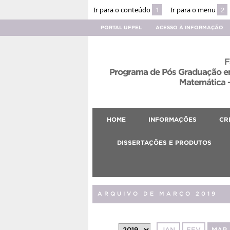
Ir para o conteúdo
1
Ir para o menu
2
PORTAL UFPEL
ACESSO À INFORMAÇÃO
F
Programa de Pós Graduação em
Matemática –
HOME
INFORMAÇÕES
CR
DISSERTAÇÕES E PRODUTOS
ARQUIVO DE MARÇO 2019
JAN
FEV
MAR