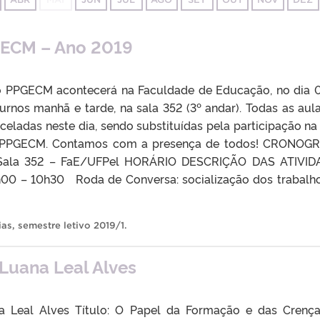
GECM – Ano 2019
do PPGECM acontecerá na Faculdade de Educação, no dia 
turnos manhã e tarde, na sala 352 (3º andar). Todas as aul
eladas neste dia, sendo substituídas pela participação na
o PPGECM. Contamos com a presença de todos! CRONOG
Sala 352 – FaE/UFPel HORÁRIO DESCRIÇÃO DAS ATIVID
 – 10h30 Roda de Conversa: socialização dos trabalh
ias
,
semestre letivo 2019/1
.
Luana Leal Alves
na Leal Alves Título: O Papel da Formação e das Crenç