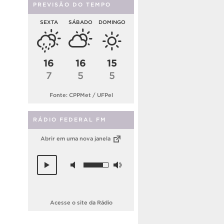
PREVISÃO DO TEMPO
SEXTA
SÁBADO
DOMINGO
16
16
15
7
5
5
Fonte: CPPMet / UFPel
RÁDIO FEDERAL FM
Abrir em uma nova janela
Acesse o site da Rádio