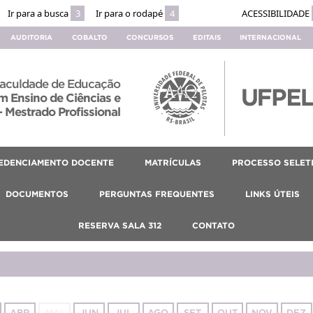
Ir para a busca
3
Ir para o rodapé
4
ACESSIBILIDADE
AUDITORIA
COBALTO
CONCURSOS
EDITAIS
INTERNACIONAL
aculdade de Educação
 Ensino de Ciências e
 Mestrado Profissional
EDENCIAMENTO DOCENTE
MATRÍCULAS
PROCESSO SELET
DOCUMENTOS
PERGUNTAS FREQUENTES
LINKS ÚTEIS
RESERVA SALA 312
CONTATO
ABR
MAI
JUN
JUL
AGO
SET
OUT
NOV
DEZ