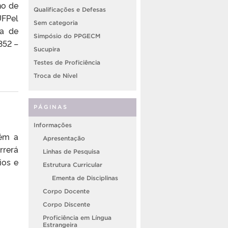
no de
Qualificações e Defesas
FPel
Sem categoria
ia de
Simpósio do PPGECM
352 –
Sucupira
Testes de Proficiência
Troca de Nível
PÁGINAS
Informações
rém a
Apresentação
rrerá
Linhas de Pesquisa
ios e
Estrutura Curricular
Ementa de Disciplinas
Corpo Docente
Corpo Discente
Proficiência em Língua
Estrangeira