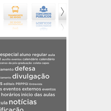
especial
aluno regular
aula
l
calendário
calendário
auxílio eventos
censo da pós-graduação
coleta capes
defesa
iamento
divulgação
ciamento
is
editais PRPPGI
Entrevista
s
eventos externos
eventos
horários
inicio das aulas
notícias
cula
ificação