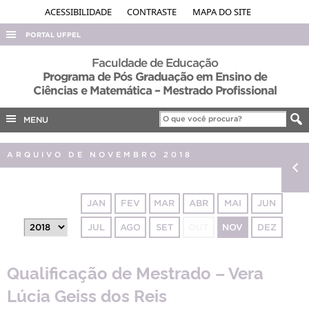
ACESSIBILIDADE
CONTRASTE
MAPA DO SITE
PORTAL UFPEL
ACESSO À INFORMAÇÃO
Faculdade de Educação
Programa de Pós Graduação em Ensino de
AUDITORIA
Ciências e Matemática – Mestrado Profissional
COBALTO
MENU
CONCURSOS
EDITAIS
ARQUIVO DE NOVEMBRO 2018
INTERNACIONAL
OUVIDORIA
JAN
FEV
MAR
ABR
MAI
JUN
PORTARIAS
JUL
AGO
SET
OUT
NOV
DEZ
TELEFONES
Qualificação de Mestrado – Vera
Lúcia Geiss dos Reis