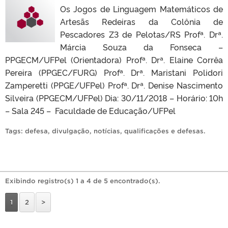
Os Jogos de Linguagem Matemáticos de
Artesãs Redeiras da Colônia de
Pescadores Z3 de Pelotas/RS Profª. Drª.
Márcia Souza da Fonseca –
PPGECM/UFPel (Orientadora) Profª. Drª. Elaine Corrêa
Pereira (PPGEC/FURG) Profª. Drª. Maristani Polidori
Zamperetti (PPGE/UFPel) Profª. Drª. Denise Nascimento
Silveira (PPGECM/UFPel) Dia: 30/11/2018 – Horário: 10h
– Sala 245 – Faculdade de Educação/UFPel
Tags:
defesa
,
divulgação
,
notícias
,
qualificações e defesas
.
Exibindo registro(s) 1 a 4 de 5 encontrado(s).
1
2
>