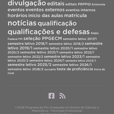
divulgação
editais
editais PRPPGI
Entrevista
eventos
eventos externos
eventos internos
horários
inicio das aulas
matrícula
notícias
qualificação
qualificações e defesas
Rádio
seleção PPGECM
semestre letivo 2017/1
Federal FM
semestre
semestre letivo 2018/1
semestre letivo 2018/2
letivo 2019/1
semestre letivo 2020/1
semestre letivo
semestre letivo 2021/1
2020/2
semestre letivo 2022/1
semestre letivo 2023/1
semestre letivo 2022/2
semestre
letivo 2023/2
semestre letivo 2024/1
semestre letivo 2025/1
semestre letivo 2025/2
semestre letivo 2026/1
teste de proficiência
semestre letivo 2026/2
sucupira
troca de
nível
©2026 Programa de Pós Graduação em Ensino de Ciências e
Matemática – Mestrado Profissional.
Criado com
WordPress
.