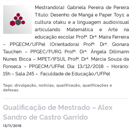
Mestrando(a): Gabriela Pereira de Pereira
Título: Desenho de Mangá e Paper Toys: a
cultura otaku e a linguagem audiovisual
articulando Matemática e Arte na
educação escolar. Profª. Drª. Maira Ferreira
– PPGECM/UFPel (Orientadora) Profª. Drª. Gionara
Tauchen – PPGEC/FURG Profª. Drª. Ângela Dillmann
Nunes Bicca – MPET/IFSUL Profª. Drª. Márcia Souza da
Fonseca – PPGECM/UFPel Dia: 13/12/2018 – Horário:
15h – Sala 245 – Faculdade de Educação/UFPel
Tags:
divulgação
,
notícias
,
qualificação
,
qualificações e
defesas
.
Qualificação de Mestrado – Alex
Sandro de Castro Garrido
13/11/2018