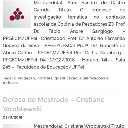
Mestrando(a): Alex Sandro de Castro
Garrido Título: O processo de
investigação temática no contexto
escolar da Colônia de Pescadores Z3. Prof.
Dr. Fábio André Sangiogo –
PPGECM/UFPel (Orientador) Prof. Dr. Antonio Fernando
Gouvêa da Silva – PPGE/UFSCar Profª. Drª. Francele de
Abreu Carlan – PPGECM/UFPel Prof. Dr. Lui Nörnberg –
PPGECM/UFPel Dia: 17/12/2018 – Horário: 14h – Sala
245 – Faculdade de Educação/UFPel
Tags:
divulgação
,
notícias
,
qualificação
,
qualificações e
defesas
.
Defesa de Mestrado – Cristiane
Wroblewski
08/11/2018
Mestrando(a): Cristiane Wroblewski Título: