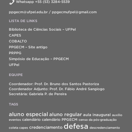
Whatsapp +55 (53) 3284-5539
ppgecm@ufpel.edu.br / ppgecmufpel@gmail.com
LISTA DE LINKS
Biblioteca de Ciências Sociais – UFPel
CAPES
COBALTO
PPGECM – Site antigo
PRPPG
Simpósio de Educação – PPGECM
UFPel
EQUIPE
Coordenador: Prof. Dr. Bruno dos Santos Pastoriza
Coordenador Adjunto: Prof. Dr. Fábio André Sangiogo
Secretária: Gabriela P. de Pereira
TAGS
aluno especial
aluno regular
aula inaugural
auxílio
calendário
calendário PPGECM
eventos
censo da pós-graduação
defesa
credenciamento
coleta capes
descredenciamento