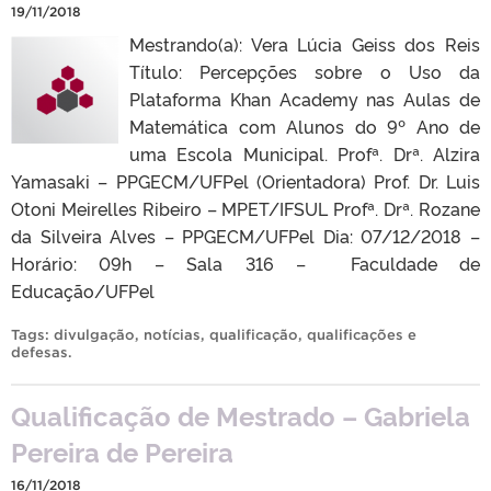
19/11/2018
Mestrando(a): Vera Lúcia Geiss dos Reis
Título: Percepções sobre o Uso da
Plataforma Khan Academy nas Aulas de
Matemática com Alunos do 9º Ano de
uma Escola Municipal. Profª. Drª. Alzira
Yamasaki – PPGECM/UFPel (Orientadora) Prof. Dr. Luis
Otoni Meirelles Ribeiro – MPET/IFSUL Profª. Drª. Rozane
da Silveira Alves – PPGECM/UFPel Dia: 07/12/2018 –
Horário: 09h – Sala 316 – Faculdade de
Educação/UFPel
Tags:
divulgação
,
notícias
,
qualificação
,
qualificações e
defesas
.
Qualificação de Mestrado – Gabriela
Pereira de Pereira
16/11/2018