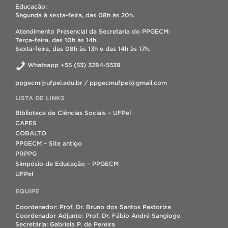
Educação:
Segunda à sexta-feira, das 08h às 20h.
Atendimento Presencial da Secretaria do PPGECM:
Terça-feira, das 10h às 14h.
Sexta-feira, das 08h às 13h e das 14h às 17h.
Whatsapp +55 (53) 3284-5539
ppgecm@ufpel.edu.br / ppgecmufpel@gmail.com
LISTA DE LINKS
Biblioteca de Ciências Sociais – UFPel
CAPES
COBALTO
PPGECM – Site antigo
PRPPG
Simpósio de Educação – PPGECM
UFPel
EQUIPE
Coordenador: Prof. Dr. Bruno dos Santos Pastoriza
Coordenador Adjunto: Prof. Dr. Fábio André Sangiogo
Secretária: Gabriela P. de Pereira