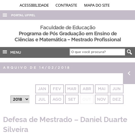
ACESSIBILIDADE
CONTRASTE
MAPA DO SITE
PORTAL UFPEL
ACESSO À INFORMAÇÃO
Faculdade de Educação
Programa de Pós Graduação em Ensino de
AUDITORIA
Ciências e Matemática – Mestrado Profissional
COBALTO
MENU
CONCURSOS
EDITAIS
ARQUIVO DE 14/02/2018
INTERNACIONAL
OUVIDORIA
JAN
FEV
MAR
ABR
MAI
JUN
PORTARIAS
JUL
AGO
SET
OUT
NOV
DEZ
TELEFONES
Defesa de Mestrado – Daniel Duarte
Silveira