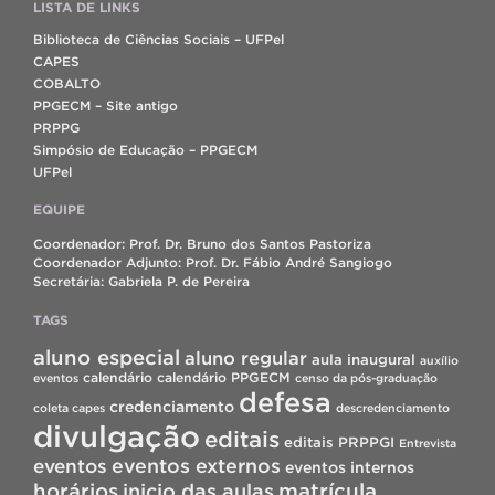
LISTA DE LINKS
Biblioteca de Ciências Sociais – UFPel
CAPES
COBALTO
PPGECM – Site antigo
PRPPG
Simpósio de Educação – PPGECM
UFPel
EQUIPE
Coordenador: Prof. Dr. Bruno dos Santos Pastoriza
Coordenador Adjunto: Prof. Dr. Fábio André Sangiogo
Secretária: Gabriela P. de Pereira
TAGS
aluno especial
aluno regular
aula inaugural
auxílio
calendário
calendário PPGECM
eventos
censo da pós-graduação
defesa
credenciamento
coleta capes
descredenciamento
divulgação
editais
editais PRPPGI
Entrevista
eventos
eventos externos
eventos internos
horários
inicio das aulas
matrícula