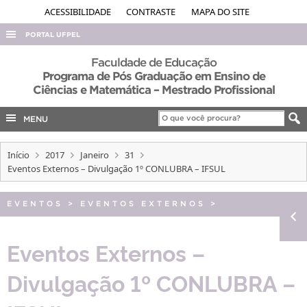
ACESSIBILIDADE
CONTRASTE
MAPA DO SITE
PORTAL UFPEL
ACESSO À INFORMAÇÃO
Faculdade de Educação
Programa de Pós Graduação em Ensino de
AUDITORIA
Ciências e Matemática – Mestrado Profissional
COBALTO
MENU
CONCURSOS
EDITAIS
Início
2017
Janeiro
31
Eventos Externos – Divulgação 1º CONLUBRA – IFSUL
INTERNACIONAL
OUVIDORIA
EVENTOS
>
EVENTOS EXTERNOS
>
PORTARIAS
Eventos Externos –
TELEFONES
Divulgação 1º CONLUBRA –