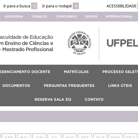
Ir para a busca
3
Ir para o rodapé
4
ACESSIBILIDADE
AUDITORIA
COBALTO
CONCURSOS
EDITAIS
INTERNACIONAL
aculdade de Educação
 Ensino de Ciências e
 Mestrado Profissional
EDENCIAMENTO DOCENTE
MATRÍCULAS
PROCESSO SELET
DOCUMENTOS
PERGUNTAS FREQUENTES
LINKS ÚTEIS
RESERVA SALA 312
CONTATO
ABR
MAI
JUN
JUL
AGO
SET
OUT
NOV
DEZ