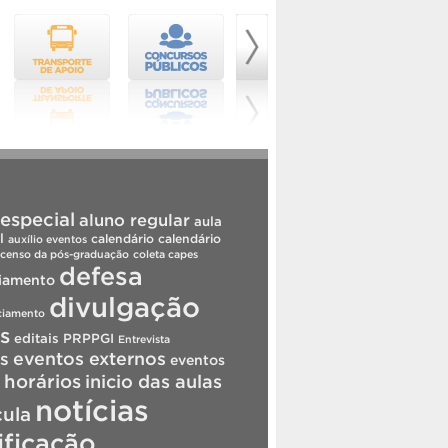
especial
aluno regular
aula
l
calendário
calendário
auxílio eventos
censo da pós-graduação
coleta capes
defesa
iamento
divulgação
ciamento
is
editais PRPPGI
Entrevista
s
eventos externos
eventos
horários
inicio das aulas
notícias
cula
ificação