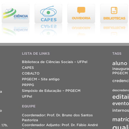
LISTA DE LINKS
TAGS
Biblioteca de Ciências Sociais – UFPel
aluno 
CAPES
inaugura
PPGECM
COBALTO
PPGECM – Site antigo
credenc
PRPPG
descreden
Simpósio de Educação – PPGECM
da
edita
UFPel
evento
EQUIPE
internos
do
Coordenador: Prof. Dr. Bruno dos Santos
matrí
Pastoriza
Coordenador Adjunto: Prof. Dr. Fábio André
 17h.
qual