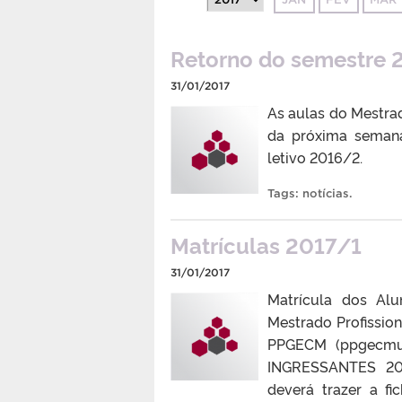
Retorno do semestre 
31/01/2017
As aulas do Mestrad
da próxima semana
letivo 2016/2.
Tags:
notícias
.
Matrículas 2017/1
31/01/2017
Matrícula dos Al
Mestrado Profissio
PPGECM (ppgecmuf
INGRESSANTES 2017
deverá trazer a f