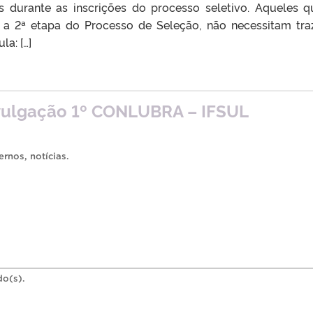
s durante as inscrições do processo seletivo. Aqueles q
e a 2ª etapa do Processo de Seleção, não necessitam tra
a: […]
ivulgação 1º CONLUBRA – IFSUL
ernos
,
notícias
.
do(s).