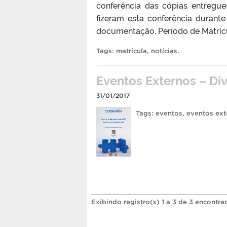
conferência das cópias entregue
fizeram esta conferência durant
documentação. Período de Matrícul
Tags:
matrícula
,
notícias
.
Eventos Externos – D
31/01/2017
Tags:
eventos
,
eventos ext
Exibindo registro(s) 1 a 3 de 3 encontra