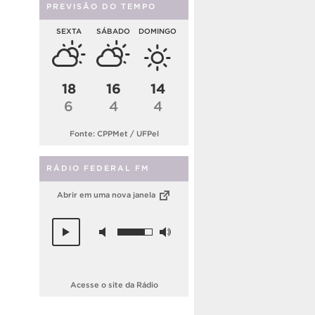
PREVISÃO DO TEMPO
SEXTA
SÁBADO
DOMINGO
18
16
14
6
4
4
Fonte: CPPMet / UFPel
RÁDIO FEDERAL FM
Abrir em uma nova janela
Acesse o site da Rádio