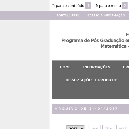
Ir para o conteúdo
1
Ir para o menu
2
PORTAL UFPEL
ACESSO À INFORMAÇÃO
F
Programa de Pós Graduação em
Matemática –
HOME
INFORMAÇÕES
CR
DISSERTAÇÕES E PRODUTOS
ARQUIVO DE 31/01/2017
JAN
FEV
MAR