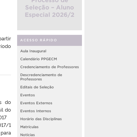
Seleção – Aluno
Especial 2026/2
artir
ACESSO RÁPIDO
ríodo
Aula Inaugural
Calendário PPGECM
Credenciamento de Professores
Descredenciamento de
Professores
Editais de Seleção
Eventos
os do
Eventos Externos
il do
Eventos Internos
2017
Horário das Disciplinas
017/1
Matrículas
 para
Notícias