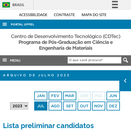
BRASIL
Simplifique!
ACESSIBILIDADE
CONTRASTE
MAPA DO SITE
Comunica BR
PORTAL UFPEL
Participe
ACESSO À INFORMAÇÃO
Centro de Desenvolvimento Tecnológico (CDTec)
Acesso à informação
Programa de Pós-Graduação em Ciência e
AUDITORIA
Engenharia de Materiais
Legislação
COBALTO
Canais
MENU
CONCURSOS
EDITAIS
ARQUIVO DE JULHO 2023
INTERNACIONAL
OUVIDORIA
JAN
FEV
MAR
ABR
MAI
JUN
PORTARIAS
JUL
AGO
SET
OUT
NOV
DEZ
TELEFONES
Lista preliminar candidatos