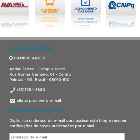
LOCALIZE O PPGCEM
CAMPUS ANGLO
Andar Térreo - Campus Porto
Rua Gomes Carneiro, 01 - Centro
Pelotas - RS, Brasil - 96010-610
(53)3284-3880
clique para ver o e-mail
ASSINAR BLOG POR E-MAIL
Digite seu endereço de e-mail para assinar este blog e receber
notificações de novas publicações por e-mail.
Endereço