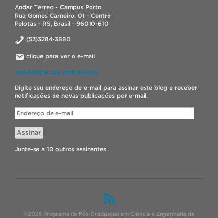
Andar Térreo - Campus Porto
Rua Gomes Carneiro, 01 - Centro
Pelotas - RS, Brasil - 96010-610
(53)3284-3880
clique para ver o e-mail
ASSINAR BLOG POR E-MAIL
Digite seu endereço de e-mail para assinar este blog e receber
notificações de novas publicações por e-mail.
Endereço
de
e-
Assinar
mail
Junte-se a 10 outros assinantes
©2026 Programa de Pós-Graduação em Ciência e Engenharia de