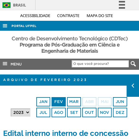
BRASIL
Simplifique!
ACESSIBILIDADE
CONTRASTE
MAPA DO SITE
Comunica BR
PORTAL UFPEL
Participe
ACESSO À INFORMAÇÃO
Centro de Desenvolvimento Tecnológico (CDTec)
Acesso à informação
Programa de Pós-Graduação em Ciência e
AUDITORIA
Engenharia de Materiais
Legislação
COBALTO
Canais
MENU
CONCURSOS
EDITAIS
ARQUIVO DE FEVEREIRO 2023
INTERNACIONAL
OUVIDORIA
JAN
FEV
MAR
ABR
MAI
JUN
PORTARIAS
JUL
AGO
SET
OUT
NOV
DEZ
TELEFONES
Edital interno interno de concessão