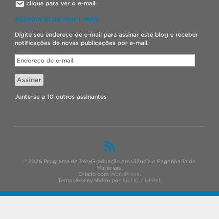
clique para ver o e-mail
ASSINAR BLOG POR E-MAIL
Digite seu endereço de e-mail para assinar este blog e receber
notificações de novas publicações por e-mail.
Endereço
de
e-
Assinar
mail
Junte-se a 10 outros assinantes
©2026 Programa de Pós-Graduação em Ciência e Engenharia de
Materiais.
Criado com
WordPress
.
Tema desenvolvido por
SGTIC / UFPel
.