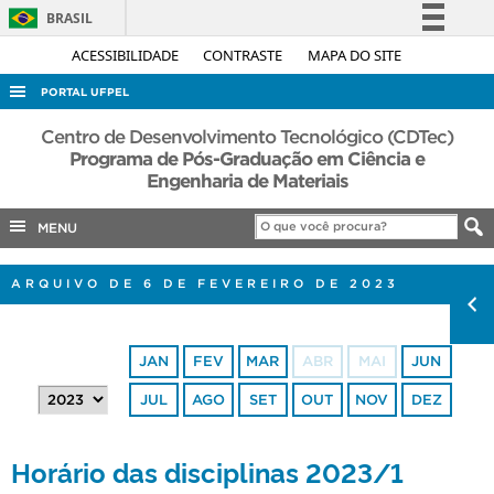
BRASIL
Simplifique!
ACESSIBILIDADE
CONTRASTE
MAPA DO SITE
Comunica BR
PORTAL UFPEL
Participe
ACESSO À INFORMAÇÃO
Centro de Desenvolvimento Tecnológico (CDTec)
Acesso à informação
Programa de Pós-Graduação em Ciência e
AUDITORIA
Engenharia de Materiais
Legislação
COBALTO
Canais
MENU
CONCURSOS
EDITAIS
ARQUIVO DE 6 DE FEVEREIRO DE 2023
INTERNACIONAL
OUVIDORIA
JAN
FEV
MAR
ABR
MAI
JUN
PORTARIAS
JUL
AGO
SET
OUT
NOV
DEZ
TELEFONES
Horário das disciplinas 2023/1