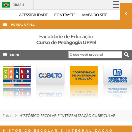
BRASIL
Simplifique!
ACESSIBILIDADE
CONTRASTE
MAPA DO SITE
Comunica BR
PORTAL UFPEL
Participe
ACESSO À INFORMAÇÃO
Faculdade de Educação
Acesso à informação
Curso de Pedagogia UFPel
AUDITORIA
Legislação
MENU
COBALTO
Canais
CONCURSOS
EDITAIS
INTERNACIONAL
OUVIDORIA
PORTARIAS
Início
HISTÓRICO ESCOLAR E INTEGRALIZAÇÃO CURRICULAR
TELEFONES
HISTÓRICO ESCOLAR E INTEGRALIZAÇÃO