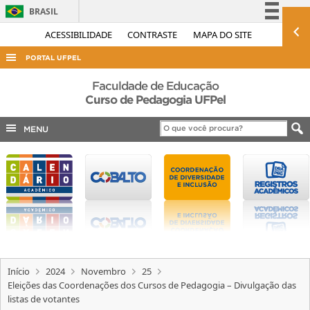
BRASIL
Simplifique!
ACESSIBILIDADE
CONTRASTE
MAPA DO SITE
Comunica BR
PORTAL UFPEL
Participe
ACESSO À INFORMAÇÃO
Faculdade de Educação
Acesso à informação
Curso de Pedagogia UFPel
AUDITORIA
Legislação
MENU
COBALTO
Canais
CONCURSOS
EDITAIS
INTERNACIONAL
OUVIDORIA
PORTARIAS
Início
2024
Novembro
25
TELEFONES
Eleições das Coordenações dos Cursos de Pedagogia – Divulgação das
listas de votantes